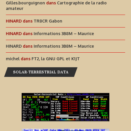
Gilles.bourguignon
dans
Cartographie de la radio
amateur
HINARD
dans
TR8CR Gabon
HINARD
dans
Informations 3B8M – Maurice
HINARD
dans
Informations 3B8M – Maurice
michel
dans
FT2, la GNU GPL et K1JT
SOLAR-TERRESTRIAL DATA