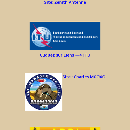
Site: Zenith Antenne
Cliquez sur Liens —> ITU
Site : Charles M0OXO