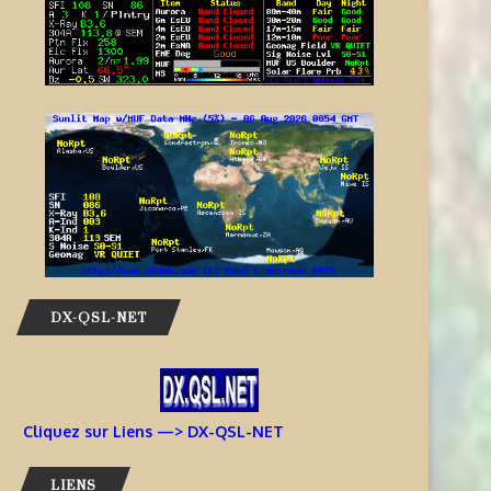
DX-QSL-NET
Cliquez sur Liens —> DX-QSL-NET
LIENS