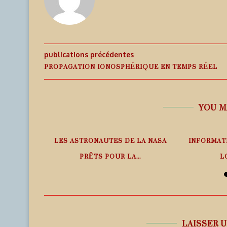
publications précédentes
PROPAGATION IONOSPHÉRIQUE EN TEMPS RÉEL
YOU M
PHÉRIQUE
LES ASTRONAUTES DE LA NASA
INFORMAT
ANS LE
PRÊTS POUR LA...
L
6 août 2026
6
LAISSER 