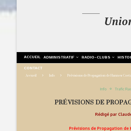
Unio
ACCUEIL
ADMINISTRATIF
RADIO-CLUBS
HISTO
CONTACT
Accueil
Info
Prévisions de Propagation de Hannes Coet
Info
Trafic Ra
PRÉVISIONS DE PROPA
Rédigé par
Claud
Prévisions de Propagation de