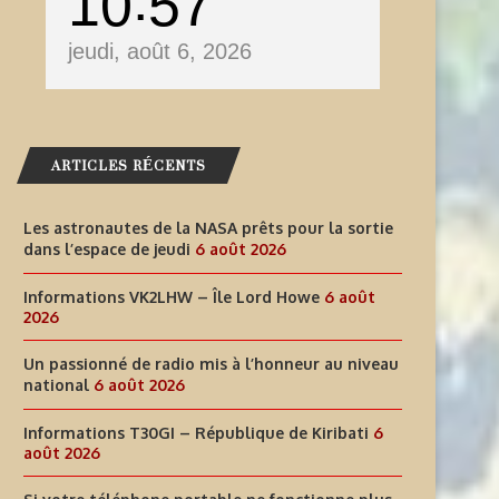
10
57
jeudi, août 6, 2026
ARTICLES RÉCENTS
Les astronautes de la NASA prêts pour la sortie
dans l’espace de jeudi
6 août 2026
Informations VK2LHW – Île Lord Howe
6 août
INFORMATIONS T30GI –
SI VOTRE TÉLÉPHONE PORT
2026
RÉPUBLIQUE DE KIRIBATI
NE FONCTIONNE PLUS LORS
Un passionné de radio mis à l’honneur au niveau
6 août 2026
6 août 2026
national
6 août 2026
Informations T30GI – République de Kiribati
6
août 2026