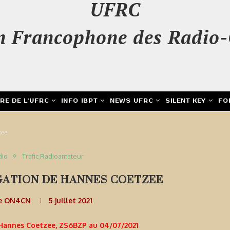
UFRC
n Francophone des Radio-
IRE DE L’UFRC
INFO IBPT
NEWS UFRC
SILENT KEY
FO
zee
dio
Trafic Radioamateur
GATION DE HANNES COETZEE
e ON4CN
5 juillet 2021
 Hannes Coetzee, ZS6BZP au 04/07/2021