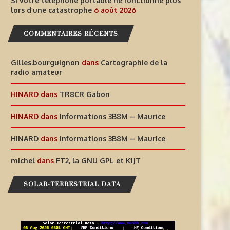
Si votre téléphone portable ne fonctionne plus
lors d’une catastrophe
6 août 2026
COMMENTAIRES RÉCENTS
Gilles.bourguignon
dans
Cartographie de la
radio amateur
HINARD
dans
TR8CR Gabon
HINARD
dans
Informations 3B8M – Maurice
HINARD
dans
Informations 3B8M – Maurice
michel
dans
FT2, la GNU GPL et K1JT
SOLAR-TERRESTRIAL DATA