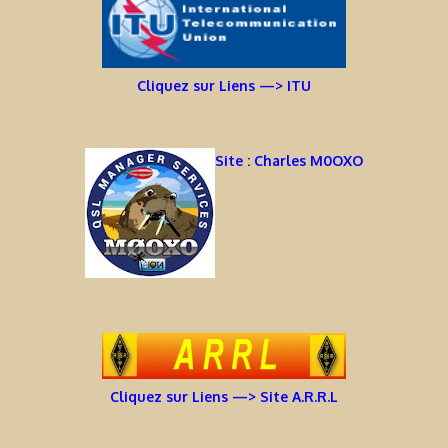
Cliquez sur Liens —> ITU
Site : Charles M0OXO
Cliquez sur Liens —> Site A.R.R.L