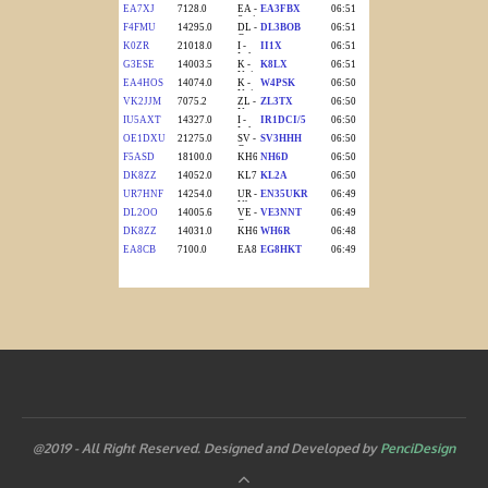
@2019 - All Right Reserved. Designed and Developed by
PenciDesign