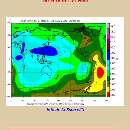
entier toutes les 15mn
Info de la SourceICI