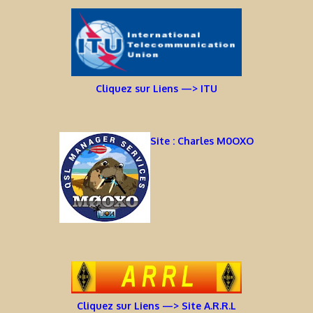
Cliquez sur Liens —> ITU
Site : Charles M0OXO
Cliquez sur Liens —> Site A.R.R.L