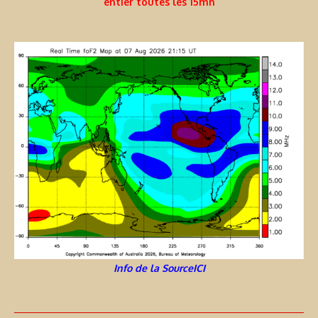
entier toutes les 15mn
Info de la SourceICI