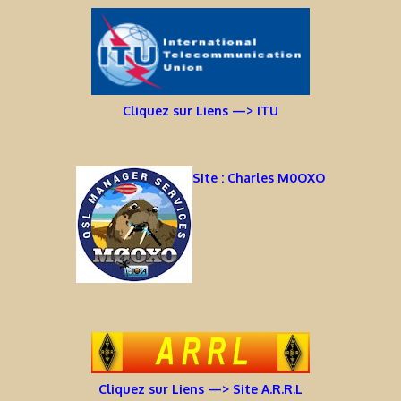
Cliquez sur Liens —> ITU
Site : Charles M0OXO
Cliquez sur Liens —> Site A.R.R.L