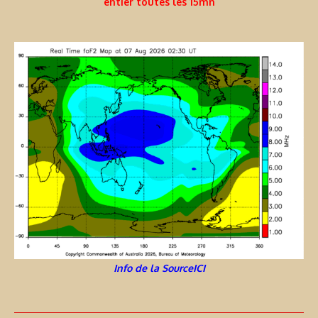
entier toutes les 15mn
Info de la SourceICI