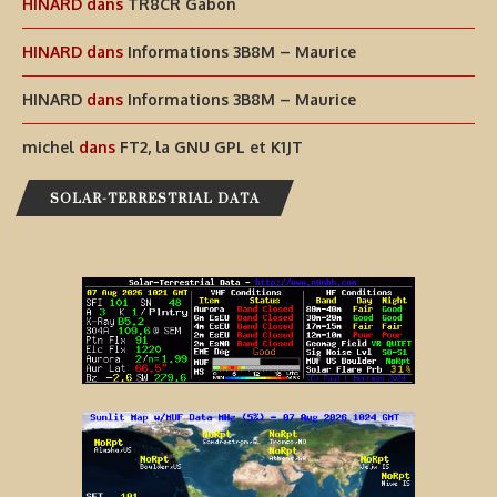
HINARD
dans
TR8CR Gabon
HINARD
dans
Informations 3B8M – Maurice
HINARD
dans
Informations 3B8M – Maurice
michel
dans
FT2, la GNU GPL et K1JT
SOLAR-TERRESTRIAL DATA