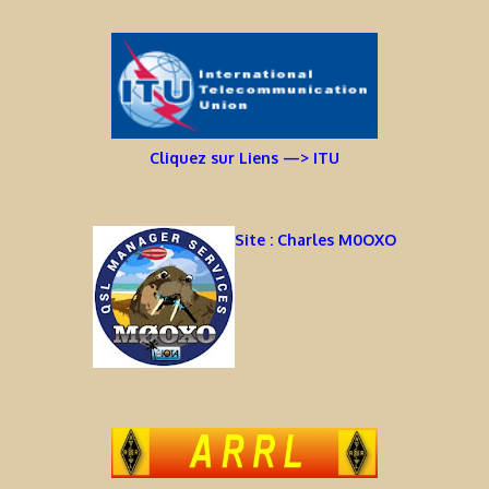
Cliquez sur Liens —> ITU
Site : Charles M0OXO