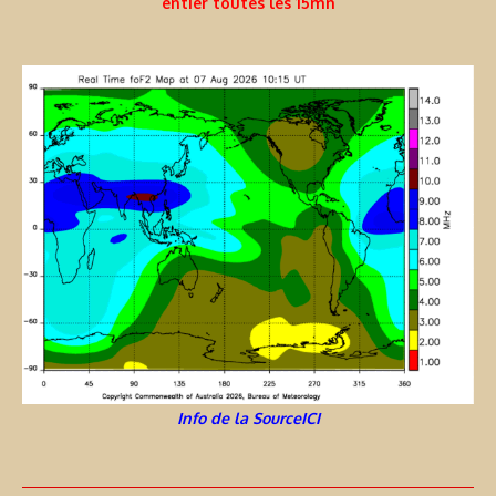
entier toutes les 15mn
Info de la SourceICI