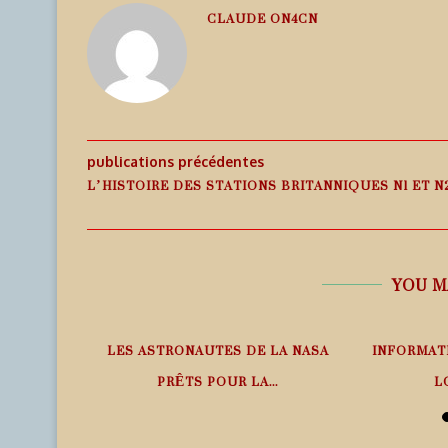
CLAUDE ON4CN
publications précédentes
L’HISTOIRE DES STATIONS BRITANNIQUES N1 ET N
YOU M
PHÉRIQUE
LES ASTRONAUTES DE LA NASA
INFORMAT
ANS LE
PRÊTS POUR LA...
L
6 août 2026
6