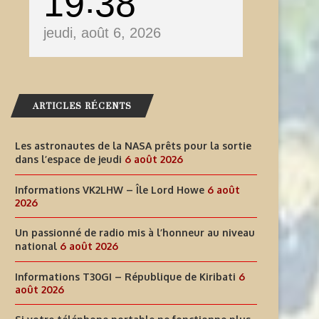
19
38
jeudi, août 6, 2026
ARTICLES RÉCENTS
Les astronautes de la NASA prêts pour la sortie
dans l’espace de jeudi
6 août 2026
Informations VK2LHW – Île Lord Howe
6 août
2026
Un passionné de radio mis à l’honneur au niveau
INFORMATIONS T30GI –
SI VOTRE TÉLÉPHONE PORT
national
6 août 2026
RÉPUBLIQUE DE KIRIBATI
NE FONCTIONNE PLUS LORS
Informations T30GI – République de Kiribati
6
août 2026
6 août 2026
6 août 2026