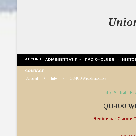
Unio
ACCUEIL
ADMINISTRATIF
RADIO-CLUBS
HISTO
CONTACT
Accueil
Info
QO-100 Wiki disponible
Info
Trafic Ra
QO-100 W
Rédigé par
Claude