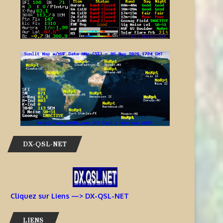
DX-QSL-NET
Cliquez sur Liens —> DX-QSL-NET
LIENS