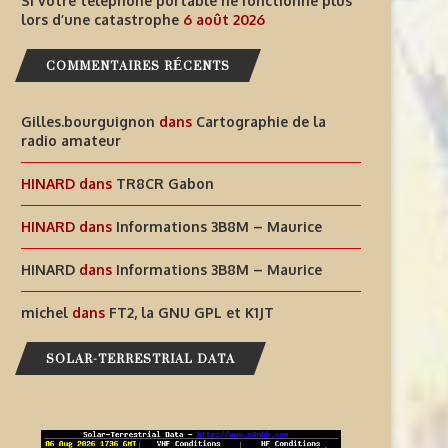
Si votre téléphone portable ne fonctionne plus
lors d’une catastrophe
6 août 2026
COMMENTAIRES RÉCENTS
Gilles.bourguignon
dans
Cartographie de la
radio amateur
HINARD
dans
TR8CR Gabon
HINARD
dans
Informations 3B8M – Maurice
HINARD
dans
Informations 3B8M – Maurice
michel
dans
FT2, la GNU GPL et K1JT
SOLAR-TERRESTRIAL DATA