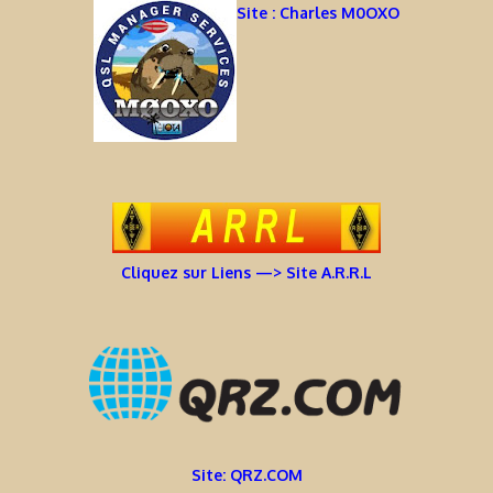
Site : Charles M0OXO
Cliquez sur Liens —> Site A.R.R.L
Site: QRZ.COM