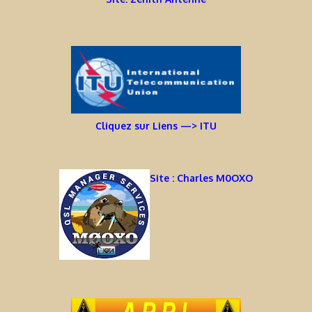
Cliquez sur Liens —> ITU
Site : Charles M0OXO