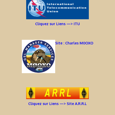
Cliquez sur Liens —> ITU
Site : Charles M0OXO
Cliquez sur Liens —> Site A.R.R.L