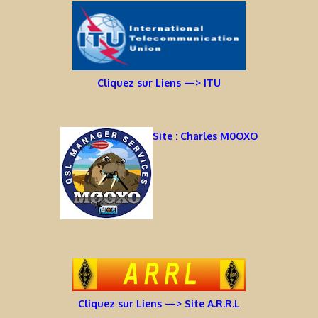
Cliquez sur Liens —> ITU
Site : Charles M0OXO
Cliquez sur Liens —> Site A.R.R.L