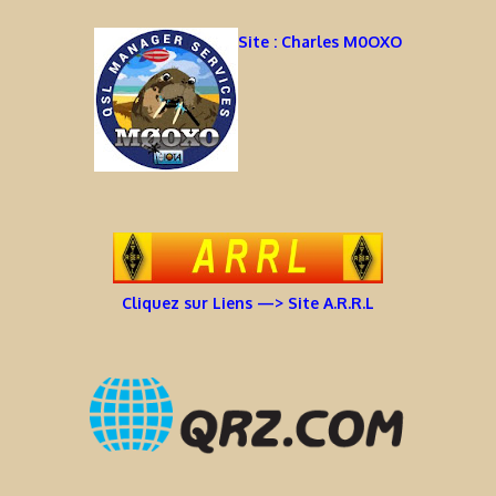
Site : Charles M0OXO
Cliquez sur Liens —> Site A.R.R.L