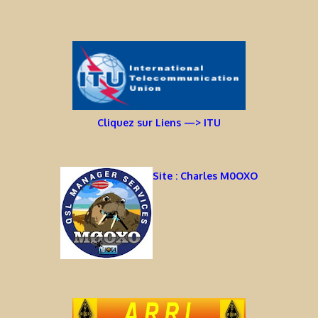
Cliquez sur Liens —> ITU
Site : Charles M0OXO