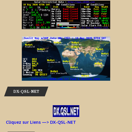
DX-QSL-NET
Cliquez sur Liens —> DX-QSL-NET