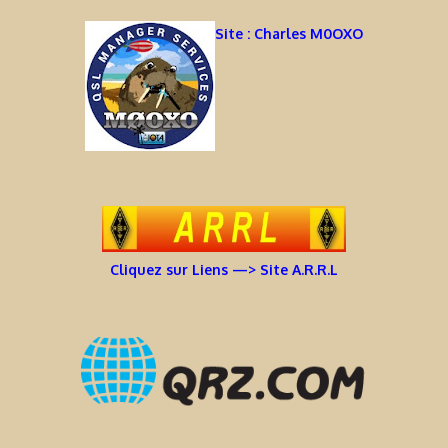
Site : Charles M0OXO
Cliquez sur Liens —> Site A.R.R.L