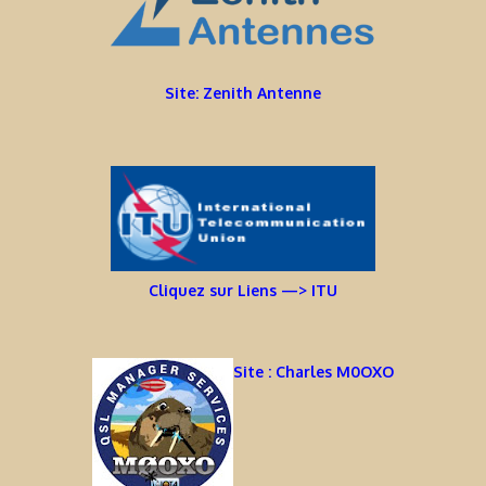
Site: Zenith Antenne
Cliquez sur Liens —> ITU
Site : Charles M0OXO