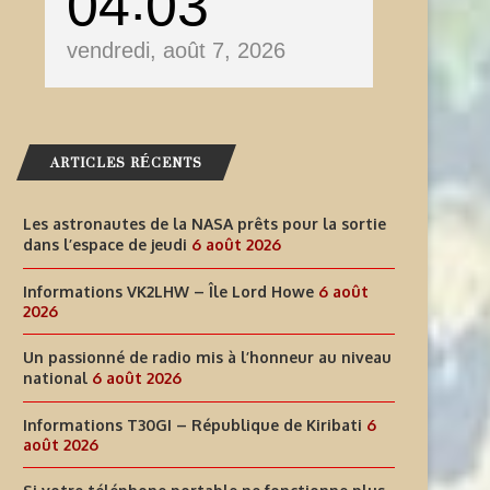
04
03
vendredi, août 7, 2026
ARTICLES RÉCENTS
Les astronautes de la NASA prêts pour la sortie
dans l’espace de jeudi
6 août 2026
Informations VK2LHW – Île Lord Howe
6 août
2026
Un passionné de radio mis à l’honneur au niveau
national
6 août 2026
Informations T30GI – République de Kiribati
6
INFORMATIONS T30GI –
SI VOTRE TÉLÉPHONE PORT
août 2026
RÉPUBLIQUE DE KIRIBATI
NE FONCTIONNE PLUS LORS