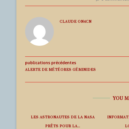
CLAUDE ON4CN
publications précédentes
ALERTE DE MÉTÉORES GÉMINIDES
YOU M
PHÉRIQUE
LES ASTRONAUTES DE LA NASA
INFORMAT
ANS LE
PRÊTS POUR LA...
L