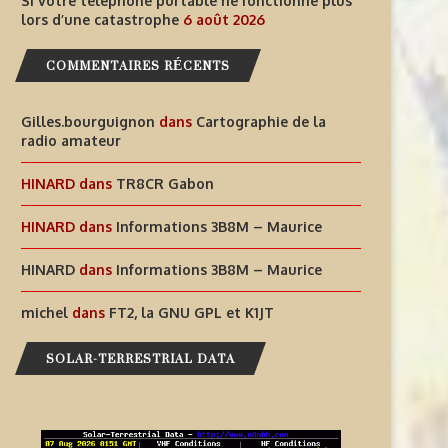
Si votre téléphone portable ne fonctionne plus
lors d’une catastrophe
6 août 2026
6 août 2026
6 août 2026
COMMENTAIRES RÉCENTS
Gilles.bourguignon
dans
Cartographie de la
radio amateur
HINARD
dans
TR8CR Gabon
HINARD
dans
Informations 3B8M – Maurice
HINARD
dans
Informations 3B8M – Maurice
michel
dans
FT2, la GNU GPL et K1JT
SOLAR-TERRESTRIAL DATA