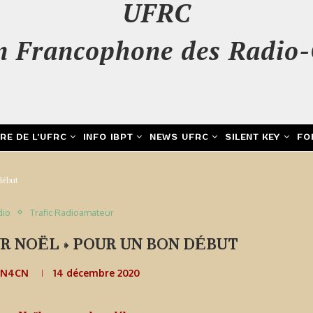
UFRC
n Francophone des Radio-
IRE DE L’UFRC
INFO IBPT
NEWS UFRC
SILENT KEY
FO
 début
dio
Trafic Radioamateur
R NOËL » POUR UN BON DÉBUT
ON4CN
14 décembre 2020