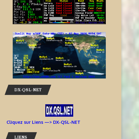
DX-QSL-NET
Cliquez sur Liens —> DX-QSL-NET
LIENS