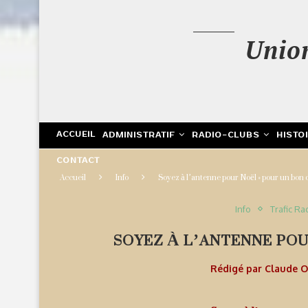
Unio
ACCUEIL
ADMINISTRATIF
RADIO-CLUBS
HISTO
CONTACT
Accueil
Info
Soyez à l’antenne pour Noël » pour un bon
Info
Trafic Ra
SOYEZ À L’ANTENNE POU
Rédigé par
Claude 