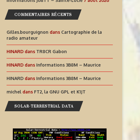
Informations J68TT – Sainte-Lucie
7 août 2026
COMMENTAIRES RÉCENTS
Gilles.bourguignon
dans
Cartographie de la
radio amateur
HINARD
dans
TR8CR Gabon
HINARD
dans
Informations 3B8M – Maurice
HINARD
dans
Informations 3B8M – Maurice
michel
dans
FT2, la GNU GPL et K1JT
SOLAR-TERRESTRIAL DATA