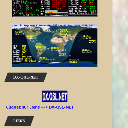
DX-QSL-NET
Cliquez sur Liens —> DX-QSL-NET
LIENS