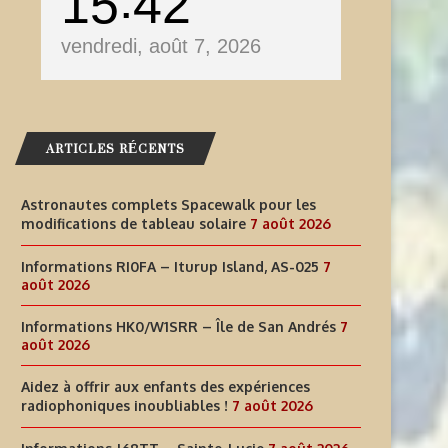
15
42
vendredi, août 7, 2026
ARTICLES RÉCENTS
Astronautes complets Spacewalk pour les
modifications de tableau solaire
7 août 2026
Informations RI0FA – Iturup Island, AS-025
7
août 2026
AIDEZ À OFFRIR AUX ENFANTS
INFORMATIONS J68TT – SAI
Informations HK0/W1SRR – Île de San Andrés
7
août 2026
DES EXPÉRIENCES
LUCIE
RADIOPHONIQUES...
7 août 2026
Aidez à offrir aux enfants des expériences
radiophoniques inoubliables !
7 août 2026
7 août 2026