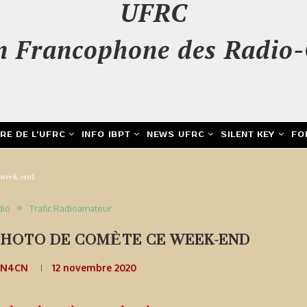
UFRC
n Francophone des Radio-
IRE DE L’UFRC
INFO IBPT
NEWS UFRC
SILENT KEY
FO
e week-end
dio
Trafic Radioamateur
PHOTO DE COMÈTE CE WEEK-END
ON4CN
12 novembre 2020