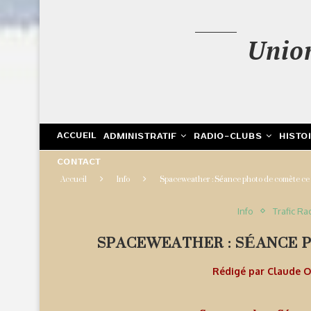
Unio
ACCUEIL
ADMINISTRATIF
RADIO-CLUBS
HISTO
CONTACT
Accueil
Info
Spaceweather : Séance photo de comète c
Info
Trafic Ra
SPACEWEATHER : SÉANCE 
Rédigé par
Claude 