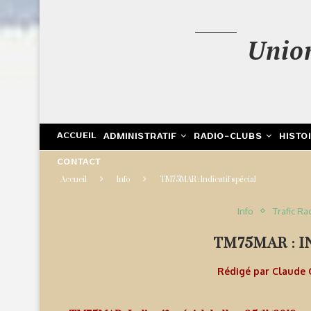
Unio
ACCUEIL
ADMINISTRATIF
RADIO-CLUBS
HISTO
CONTACT
Accueil
Info
TM75MAR : Indicatif spécial
Info
Trafic Ra
TM75MAR : I
Rédigé par
Claude