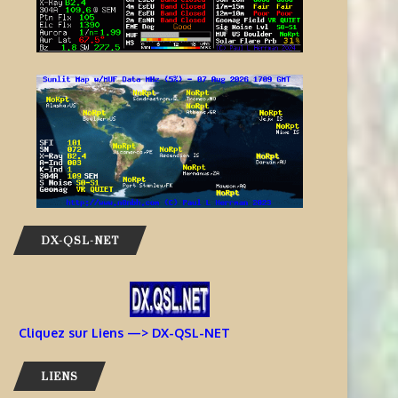
DX-QSL-NET
Cliquez sur Liens —> DX-QSL-NET
LIENS