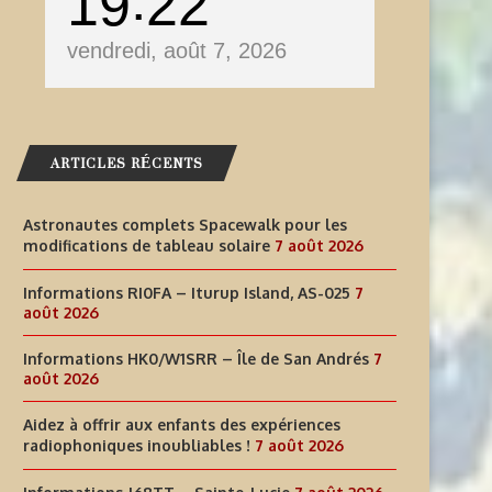
19
22
vendredi, août 7, 2026
ARTICLES RÉCENTS
Astronautes complets Spacewalk pour les
modifications de tableau solaire
7 août 2026
Informations RI0FA – Iturup Island, AS-025
7
août 2026
Informations HK0/W1SRR – Île de San Andrés
7
août 2026
AIDEZ À OFFRIR AUX ENFANTS
INFORMATIONS J68TT – SAI
Aidez à offrir aux enfants des expériences
DES EXPÉRIENCES
LUCIE
radiophoniques inoubliables !
7 août 2026
RADIOPHONIQUES...
7 août 2026