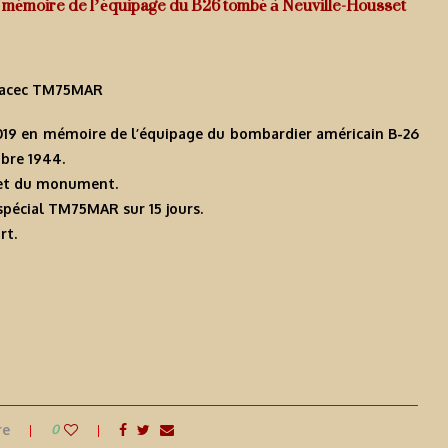
en mémoire de l’équipage du B26 tombé à Neuville-Housset
c acec TM75MAR
2019 en mémoire de l’équipage du bombardier américain B-26
bre 1944.
, et du monument.
f spécial TM75MAR sur 15 jours.
rt.
re
0