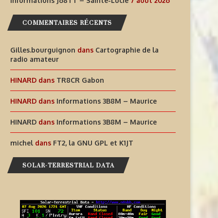
Informations J68TT – Sainte-Lucie
7 août 2026
7 août 2026
COMMENTAIRES RÉCENTS
Gilles.bourguignon
dans
Cartographie de la
radio amateur
HINARD
dans
TR8CR Gabon
HINARD
dans
Informations 3B8M – Maurice
HINARD
dans
Informations 3B8M – Maurice
michel
dans
FT2, la GNU GPL et K1JT
SOLAR-TERRESTRIAL DATA