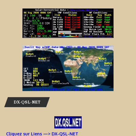
DX-QSL-NET
Cliquez sur Liens —> DX-QSL-NET