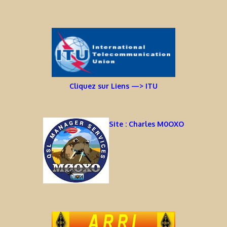
Cliquez sur Liens —> ITU
Site : Charles M0OXO