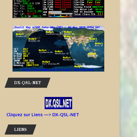
DX-QSL-NET
Cliquez sur Liens —> DX-QSL-NET
LIENS