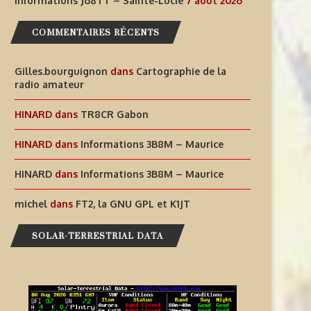
Informations J68TT – Sainte-Lucie
7 août 2026
AIDEZ À OFFRIR AUX ENFANTS
INFORMATIONS J68TT – SAI
DES EXPÉRIENCES
LUCIE
COMMENTAIRES RÉCENTS
RADIOPHONIQUES...
7 août 2026
Gilles.bourguignon
dans
Cartographie de la
7 août 2026
radio amateur
HINARD
dans
TR8CR Gabon
HINARD
dans
Informations 3B8M – Maurice
HINARD
dans
Informations 3B8M – Maurice
michel
dans
FT2, la GNU GPL et K1JT
SOLAR-TERRESTRIAL DATA