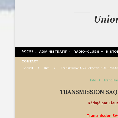
Unio
ACCUEIL
ADMINISTRATIF
RADIO-CLUBS
HISTO
CONTACT
Accueil
Info
Transmission SAQ Grimeton le 04/07/202
Info
Trafic Ra
TRANSMISSION SAQ 
Rédigé par
Clau
Transmission SA