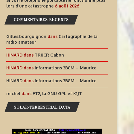
Si votre téléphone portable ne fonctionne plus
INFORMATIONS T30GI –
SI VOTRE TÉLÉPHONE PORT
lors d’une catastrophe
6 août 2026
RÉPUBLIQUE DE KIRIBATI
NE FONCTIONNE PLUS LORS
COMMENTAIRES RÉCENTS
6 août 2026
6 août 2026
Gilles.bourguignon
dans
Cartographie de la
radio amateur
HINARD
dans
TR8CR Gabon
HINARD
dans
Informations 3B8M – Maurice
HINARD
dans
Informations 3B8M – Maurice
michel
dans
FT2, la GNU GPL et K1JT
SOLAR-TERRESTRIAL DATA