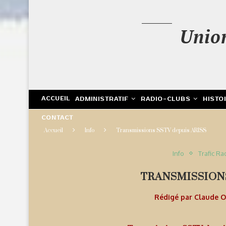
Unio
ACCUEIL
ADMINISTRATIF
RADIO-CLUBS
HISTO
CONTACT
Accueil
Info
Transmissions SSTV depuis ARISS
Info
Trafic Ra
TRANSMISSIONS
Rédigé par
Claude 