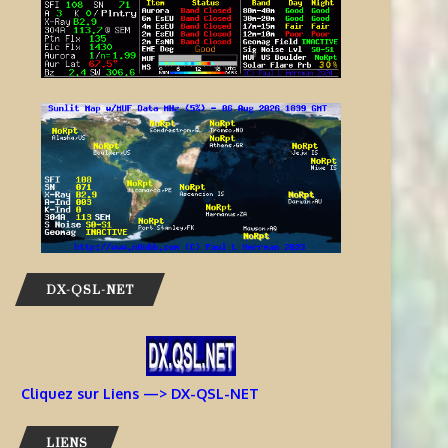
DX-QSL-NET
Cliquez sur Liens —> DX-QSL-NET
LIENS