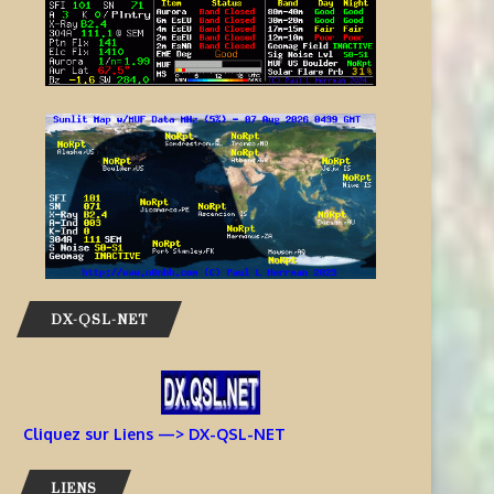
DX-QSL-NET
Cliquez sur Liens —> DX-QSL-NET
LIENS