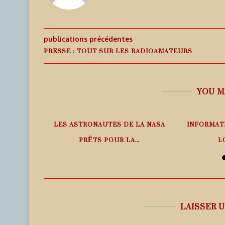
publications précédentes
PRESSE : TOUT SUR LES RADIOAMATEURS
YOU M
PHÉRIQUE
LES ASTRONAUTES DE LA NASA
INFORMAT
ANS LE
PRÊTS POUR LA...
L
6 août 2026
6
LAISSER 