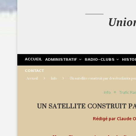
Unio
ACCUEIL
ADMINISTRATIF
RADIO-CLUBS
HISTO
CONTACT
Accueil
Info
Un satellite construit par des étudiants po
Info
Trafic Ra
UN SATELLITE CONSTRUIT P
Rédigé par
Claude 