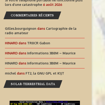
Si votre téléphone portable ne fonctionne plus
lors d’une catastrophe
6 août 2026
COMMENTAIRES RÉCENTS
Gilles.bourguignon
dans
Cartographie de la
radio amateur
HINARD
dans
TR8CR Gabon
HINARD
dans
Informations 3B8M – Maurice
INFORMATIONS T30GI –
SI VOTRE TÉLÉPHONE PORT
HINARD
dans
Informations 3B8M – Maurice
RÉPUBLIQUE DE KIRIBATI
NE FONCTIONNE PLUS LORS
6 août 2026
6 août 2026
michel
dans
FT2, la GNU GPL et K1JT
SOLAR-TERRESTRIAL DATA