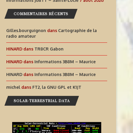
Informations J68TT – Sainte-Lucie
7 août 2026
COMMENTAIRES RÉCENTS
Gilles.bourguignon
dans
Cartographie de la
radio amateur
HINARD
dans
TR8CR Gabon
HINARD
dans
Informations 3B8M – Maurice
HINARD
dans
Informations 3B8M – Maurice
michel
dans
FT2, la GNU GPL et K1JT
SOLAR-TERRESTRIAL DATA