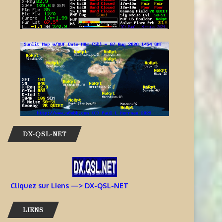
DX-QSL-NET
Cliquez sur Liens —> DX-QSL-NET
LIENS