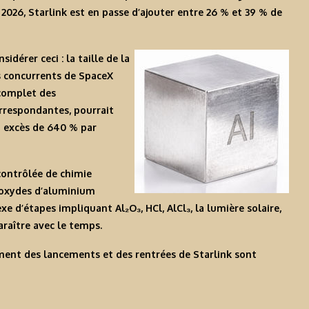
026, Starlink est en passe d’ajouter entre 26 % et 39 % de
idérer ceci : la taille de la
s concurrents de SpaceX
 complet des
rrespondantes, pourrait
n excès de 640 % par
contrôlée de chimie
 oxydes d’aluminium
e d’étapes impliquant Al₂O₃, HCl, AlCl₃, la lumière solaire,
araître avec le temps.
ement des
lancements
et des
rentrées
de Starlink sont