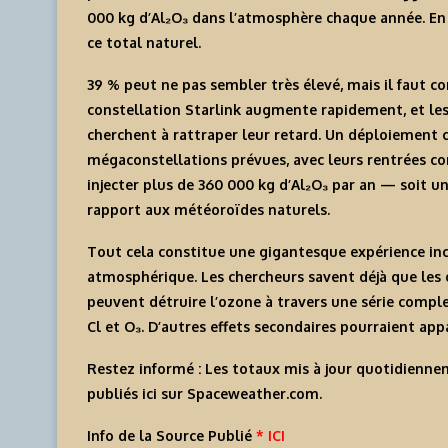
000 kg d’Al₂O₃ dans l’atmosphère chaque année. En 2
ce total naturel.
39 % peut ne pas sembler très élevé, mais il faut cons
constellation Starlink augmente rapidement, et le
cherchent à rattraper leur retard. Un déploiement
mégaconstellations prévues, avec leurs rentrées co
injecter plus de 360 000 kg d’Al₂O₃ par an — soit u
rapport aux météoroïdes naturels.
Tout cela constitue une gigantesque expérience in
atmosphérique. Les chercheurs savent déjà que les
peuvent détruire l’ozone à travers une série complex
Cl et O₃. D’autres effets secondaires pourraient app
Restez informé :
Les totaux mis à jour quotidienn
publiés
ici
sur Spaceweather.com.
Info de la Source Publié
* ICI