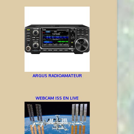
AIDEZ À OFFRIR AUX ENFANTS
INFORMATIONS J68TT – SAI
DES EXPÉRIENCES
LUCIE
RADIOPHONIQUES...
7 août 2026
7 août 2026
ARGUS RADIOAMATEUR
WEBCAM ISS EN LIVE