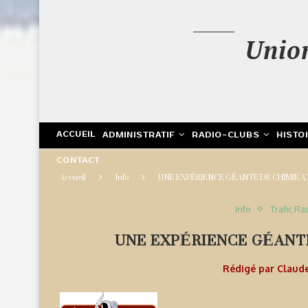
Unio
ACCUEIL
ADMINISTRATIF
RADIO-CLUBS
HISTO
CONTACT
Accueil
Info
UNE EXPÉRIENCE GÉANTE DE CHIMIE 
Info
Trafic Ra
UNE EXPÉRIENCE GÉANT
Rédigé par
Claud