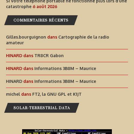
Si votre téléphone portable ne fonctionne plus lors d’une
catastrophe
6 août 2026
COMMENTAIRES RÉCENTS
Gilles.bourguignon
dans
Cartographie de la radio
amateur
HINARD
dans
TR8CR Gabon
HINARD
dans
Informations 3B8M – Maurice
HINARD
dans
Informations 3B8M – Maurice
michel
dans
FT2, la GNU GPL et K1JT
SOLAR-TERRESTRIAL DATA