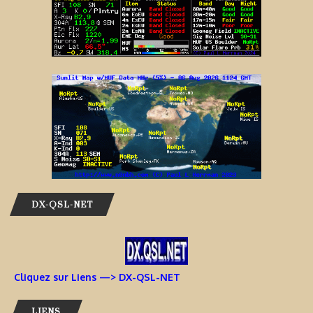
DX-QSL-NET
Cliquez sur Liens —> DX-QSL-NET
LIENS