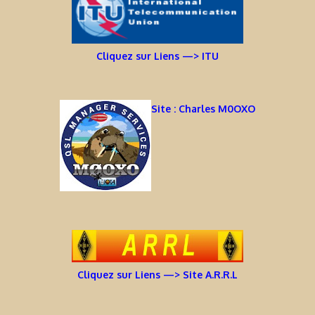
Cliquez sur Liens —> ITU
Site : Charles M0OXO
Cliquez sur Liens —> Site A.R.R.L