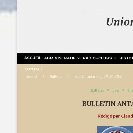
Unio
ACCUEIL
ADMINISTRATIF
RADIO-CLUBS
HISTO
CONTACT
Accueil
Bulletin
Bulletin Antarctique WAP n°312
Bulletin
Info
Tra
BULLETIN ANT
Rédigé par
Clau