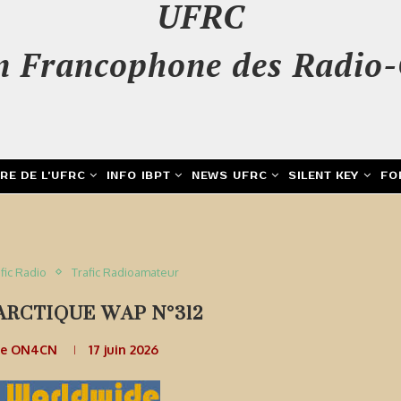
UFRC
n Francophone des Radio-
IRE DE L’UFRC
INFO IBPT
NEWS UFRC
SILENT KEY
FO
fic Radio
Trafic Radioamateur
ARCTIQUE WAP N°312
de ON4CN
17 juin 2026