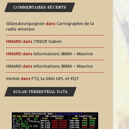
COMMENTAIRES RÉCENTS
Gilles.bourguignon
dans
Cartographie de la
radio amateur
HINARD
dans
TR8CR Gabon
HINARD
dans
Informations 3B8M – Maurice
HINARD
dans
Informations 3B8M – Maurice
michel
dans
FT2, la GNU GPL et K1JT
SOLAR-TERRESTRIAL DATA
NFORMATIONS OJ0JR ET OJ0YL –
LA TEMPÊTE S’APAISE: