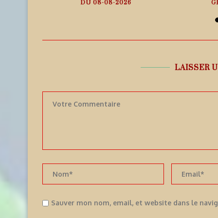
25
DU 08-08-2026
G
9 août 2026
9
LAISSER 
Sauver mon nom, email, et website dans le navi