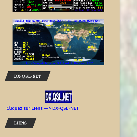
MÄRKET REEF
9 août 2026
9 août 2026
DX-QSL-NET
Cliquez sur Liens —> DX-QSL-NET
LIENS