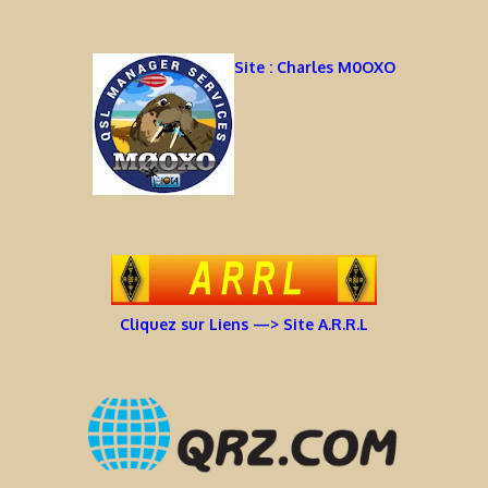
Site : Charles M0OXO
Cliquez sur Liens —> Site A.R.R.L