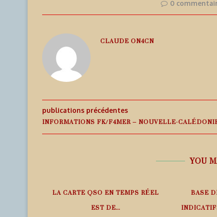
0 commentai
CLAUDE ON4CN
publications précédentes
INFORMATIONS FK/F4MER – NOUVELLE-CALÉDONI
YOU M
0GI –
LA CARTE QSO EN TEMPS RÉEL
BASE D
RIBATI
EST DE...
INDICATI