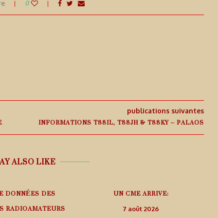
re
0
publications suivantes
E
INFORMATIONS T88IL, T88JH & T88KY – PALAOS
AY ALSO LIKE
E DONNÉES DES
UN CME ARRIVE:
FS RADIOAMATEURS
D
7 août 2026