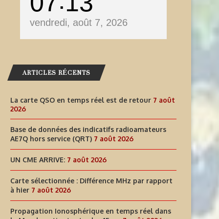
07
13
vendredi, août 7, 2026
ARTICLES RÉCENTS
La carte QSO en temps réel est de retour
7 août
2026
Base de données des indicatifs radioamateurs
AE7Q hors service (QRT)
7 août 2026
UN CME ARRIVE:
7 août 2026
Carte sélectionnée : Différence MHz par rapport
à hier
7 août 2026
CARTE SÉLECTIONNÉE :
PROPAGATION IONOSPHÉRI
IFFÉRENCE MHZ PAR RAPPORT
EN TEMPS RÉEL DANS L
Propagation Ionosphérique en temps réel dans