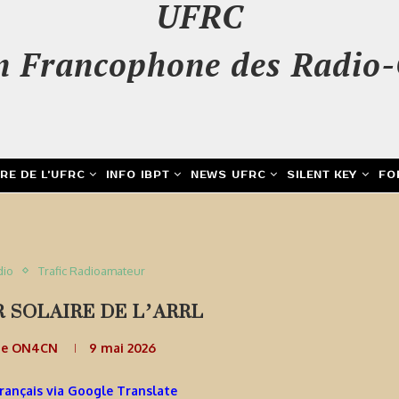
UFRC
n Francophone des Radio-
IRE DE L’UFRC
INFO IBPT
NEWS UFRC
SILENT KEY
FO
dio
Trafic Radioamateur
R SOLAIRE DE L’ARRL
de ON4CN
9 mai 2026
Français via Google Translate