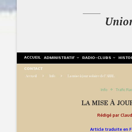
Unio
ACCUEIL
ADMINISTRATIF
RADIO-CLUBS
HISTO
CONTACT
Accueil
Info
La mise à jour solaire de l’ARRL
Info
Trafic Ra
LA MISE À JOU
Rédigé par
Clau
Article traduite en 