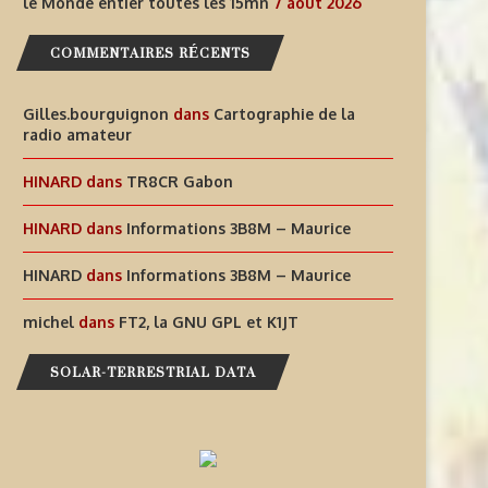
le Monde entier toutes les 15mn
7 août 2026
À...
MONDE...
COMMENTAIRES RÉCENTS
7 août 2026
7 août 2026
Gilles.bourguignon
dans
Cartographie de la
radio amateur
HINARD
dans
TR8CR Gabon
HINARD
dans
Informations 3B8M – Maurice
HINARD
dans
Informations 3B8M – Maurice
michel
dans
FT2, la GNU GPL et K1JT
SOLAR-TERRESTRIAL DATA