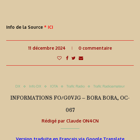
Info de la Source
* ICI
11 décembre 2024
0 commentaire
DX
Info DX
IOTA
Trafic Radio
Trafic Radioamateur
INFORMATIONS FO/G0VJG – BORA BORA, OC-
067
Rédigé par
Claude ON4CN
Version traduite en Français via Google Translate