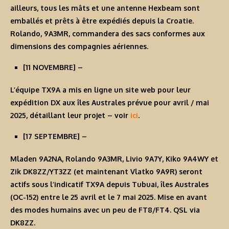
ailleurs, tous les mâts et une antenne Hexbeam sont
emballés et prêts à être expédiés depuis la Croatie.
Rolando,
9A3MR
, commandera des sacs conformes aux
dimensions des compagnies aériennes.
[
11 NOVEMBRE
] –
L’équipe TX9A a mis en ligne un site web pour leur
expédition DX aux îles Australes prévue pour avril / mai
2025, détaillant leur projet – voir
ici
.
[
17 SEPTEMBRE
] –
Mladen 9A2NA, Rolando 9A3MR, Livio 9A7Y, Kiko 9A4WY et
Zik DK8ZZ/YT3ZZ (et maintenant Vlatko 9A9R) seront
actifs sous l’indicatif
TX9A
depuis Tubuai, îles Australes
(OC-152) entre le 25 avril et le 7 mai 2025. Mise en avant
des modes humains avec un peu de FT8/FT4. QSL via
DK8ZZ.