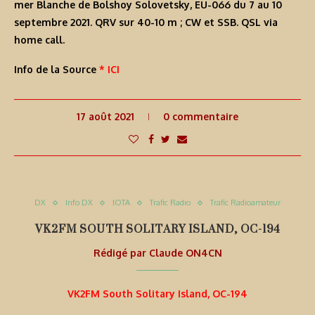
mer Blanche de Bolshoy Solovetsky, EU-066 du 7 au 10
septembre 2021. QRV sur 40-10 m ; CW et SSB. QSL via
home call.
Info de la Source
* ICI
17 août 2021
0 commentaire
DX
Info DX
IOTA
Trafic Radio
Trafic Radioamateur
VK2FM SOUTH SOLITARY ISLAND, OC-194
Rédigé par
Claude ON4CN
VK2FM South Solitary Island, OC-194