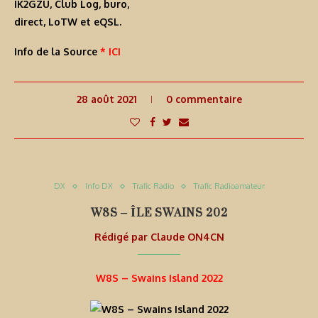
IK2GZU, Club Log, buro,
direct, LoTW et eQSL.
Info de la Source
* ICI
28 août 2021
0 commentaire
DX
Info DX
Trafic Radio
Trafic Radioamateur
W8S – ÎLE SWAINS 202
Rédigé par
Claude ON4CN
W8S – Swains Island 2022