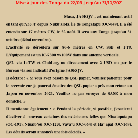
Mise à jour des Tonga du 22/08 jusqu’au 31/10/2021
Masa, JA0RQV , est maintenant actif
en tant qu’A35JP depuis Nuku’alofa, île de Tongatapu (OC-049). Il a été
entendu sur 17 mètres CW, le 22 août. Il sera aux Tonga jusqu’au 31
octobre (début novembre).
L’activité se déroulera sur 80-6 mètres en CW, SSB et FT8.
L’équipement est un IC-7300 w/100W dans une antenne verticale.
QSL via LoTW et ClubLog, ou directement avec 2 USD ou par le
Bureau via son indicatif d’origine JA0RQV.
Il déclare : « Si vous avez besoin de QSL papier, veuillez patienter pour
le recevoir car je pourrai émettre des QSL papier après mon retour au
Japon en novembre 2021. Veuillez ne pas envoyer de SASE à mon
domicile. »
Il mentionne également : « Pendant la période, si possible, j’essaierai
d’activer à nouveau certaines îles extérieures telles que Niuatoputapu
(OC-191), Niuafo’ou (OC-123), Vava’u (OC-064) et Ha’ apai (OC-169).
Les détails seront annoncés une fois décidés. »