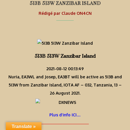
5I3B 5I3W ZANZIBAR ISLAND
Rédigé par
Claude ON4CN
5I3B 5I3W Zanzibar Island
2021-08-12 00:13:49
Nuria, EA3WL and Josep, EA3BT will be active as 5I3B and
5I3W from Zanzibar Island, IOTA AF – 032, Tanzania, 13 –
26 August 2021.
Plus d’info ICI…
Translate »