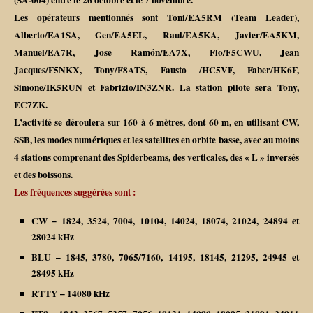
(SA-004) entre le 26 octobre et le 7 novembre.
Les opérateurs mentionnés sont Toni/EA5RM (Team Leader),
Alberto/EA1SA, Gen/EA5EL, Raul/EA5KA, Javier/EA5KM,
Manuel/EA7R, Jose Ramón/EA7X, Flo/F5CWU, Jean
Jacques/F5NKX, Tony/F8ATS, Fausto /HC5VF, Faber/HK6F,
Simone/IK5RUN et Fabrizio/IN3ZNR. La station pilote sera Tony,
EC7ZK.
L’activité se déroulera sur 160 à 6 mètres, dont 60 m, en utilisant CW,
SSB, les modes numériques et les satellites en orbite basse, avec au moins
4 stations comprenant des Spiderbeams, des verticales, des « L » inversés
et des boissons.
Les fréquences suggérées sont :
CW – 1824, 3524, 7004, 10104, 14024, 18074, 21024, 24894 et
28024 kHz
BLU – 1845, 3780, 7065/7160, 14195, 18145, 21295, 24945 et
28495 kHz
RTTY – 14080 kHz