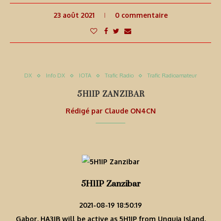
23 août 2021
0 commentaire
DX
Info DX
IOTA
Trafic Radio
Trafic Radioamateur
5H1IP ZANZIBAR
Rédigé par
Claude ON4CN
5H1IP Zanzibar
2021-08-19 18:50:19
Gabor, HA3JB will be active as 5H1IP from Unguja Island,