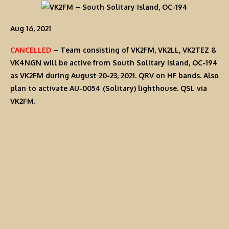
Aug 16, 2021
CANCELLED
– Team consisting of VK2FM, VK2LL, VK2TEZ &
VK4NGN will be active from South Solitary Island, OC-194
as
VK2FM
during
August 20-23, 2021
. QRV on HF bands. Also
plan to activate AU-0054 (Solitary) lighthouse. QSL via
VK2FM.