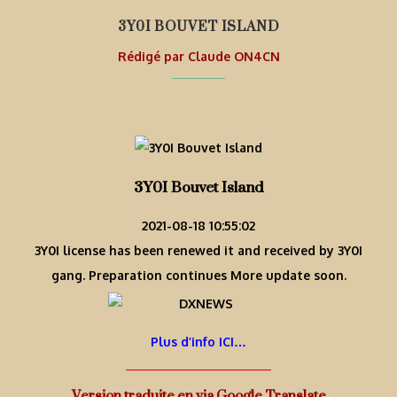
3Y0I BOUVET ISLAND
Rédigé par
Claude ON4CN
3Y0I Bouvet Island
2021-08-18 10:55:02
3Y0I license has been renewed it and received by 3Y0I
gang. Preparation continues More update soon.
Plus d’info ICI…
Version traduite en via Google Translate