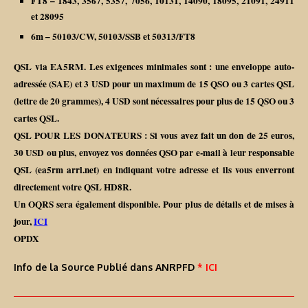
FT8 – 1843, 3567, 5357, 7056, 10131, 14090, 18095, 21091, 24911
et 28095
6m – 50103/CW, 50103/SSB et 50313/FT8
QSL via EA5RM. Les exigences minimales sont : une enveloppe auto-
adressée (SAE) et 3 USD pour un maximum de 15 QSO ou 3 cartes QSL
(lettre de 20 grammes), 4 USD sont nécessaires pour plus de 15 QSO ou 3
cartes QSL.
QSL POUR LES DONATEURS : Si vous avez fait un don de 25 euros,
30 USD ou plus, envoyez vos données QSO par e-mail à leur responsable
QSL (ea5rm arrl.net) en indiquant votre adresse et ils vous enverront
directement votre QSL HD8R.
Un OQRS sera également disponible. Pour plus de détails et de mises à
jour,
ICI
OPDX
Info de la Source Publié dans ANRPFD
* ICI