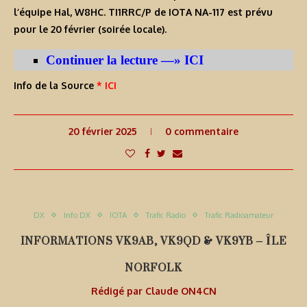
l’équipe Hal, W8HC.
TI1RRC/P
de IOTA NA-117 est prévu
pour le 20 février (soirée locale).
Continuer la lecture —» ICI
Info de la Source
* ICI
20 février 2025
0 commentaire
DX
Info DX
IOTA
Trafic Radio
Trafic Radioamateur
INFORMATIONS VK9AB, VK9QD & VK9YB – ÎLE
NORFOLK
Rédigé par
Claude ON4CN