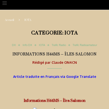
Accueil
IOTA
CATEGORIE:
IOTA
DX
Info DX
IOTA
Trafic Radio
Trafic Radioamateur
INFORMATIONS H44MS – ÎLES SALOMON
Rédigé par
Claude ON4CN
Article traduite en Français via Google Translate
Informations H44MS – Îles Salomon