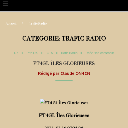
Accueil
Trafic Radio
CATEGORIE:
TRAFIC RADIO
DX
Info DX
IOTA
Trafic Radio
Trafic Radioamateur
FT4GL ÎLES GLORIEUSES
Rédigé par
Claude ON4CN
FT4GL Îles Glorieuses
2024-03-16 07:24:24