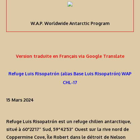
W.A.P. Worldwide Antarctic Program
Version traduite en Français via Google Translate
Refuge Luis Risopatrón (alias Base Luis Risopatrón) WAP
CHL-17
15 Mars 2024
Refuge Luis Risopatrón est un refuge chilien antarctique,
situé à
60°22’17” Sud
,
59°42’53” Ouest
sur la rive nord de
Coppermine Cove,
Île Robert
dans le détroit de Nelson