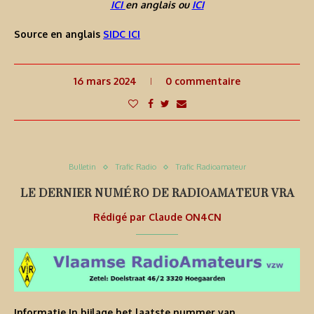
ICI
en anglais ou
ICI
Source en anglais
SIDC ICI
16 mars 2024
0 commentaire
Bulletin
Trafic Radio
Trafic Radioamateur
LE DERNIER NUMÉRO DE RADIOAMATEUR VRA
Rédigé par
Claude ON4CN
Informatie In bijlage het laatste nummer van