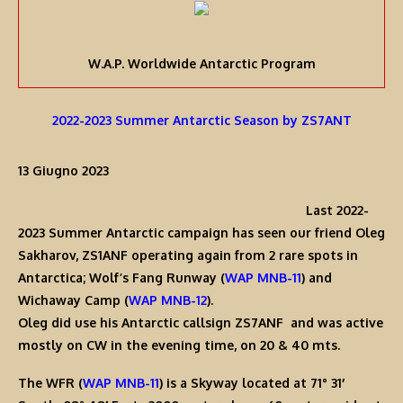
W.A.P. Worldwide Antarctic Program
2022-2023 Summer Antarctic Season by ZS7ANT
13 Giugno 2023
Last 2022-
2023 Summer Antarctic campaign has seen our friend
Oleg
Sakharov, ZS1ANF
operating again from 2 rare spots in
Antarctica;
Wolf’s Fang Runway
(
WAP MNB-11
) and
Wichaway Camp
(
WAP MNB-1
2
).
Oleg
did use his Antarctic callsign
ZS7AN
F and was active
mostly on CW in the evening time, on 20 & 40 mts.
The
WFR
(
WAP MNB-11
) is a Skyway located at
71° 31′