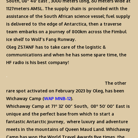
South
,
08° 48′ East
, 3000 meters long, 60 meters wide at
1127meters AMSL. The supply chain is provided with the
assistance of the South African science vessel; fuel supply
is delivered to the edge of
Antarctica
, then a traverse
team embarks on a journey of 800km across the Fimbul
ice shelf to
Wolf’s Fang Runway
.
Oleg ZS7ANF
has to take care of the logistic &
communications and when he has some spare time, the
HF radio is his best company!
.
The other
rare spot activated on February 2023 by Oleg, has been
Wichaway Camp
(
WAP MNB-12
).
Whichaway Camp
at
71º 32’ 00” South
,
08º 50’ 00” East
is
unique and the perfect base from which to start a
fantastic Antarctic journey, where luxury and adventure
meets in the mountains of Queen Maud Land.
Whichaway
Camp
has won the World Travel Awards five times, the