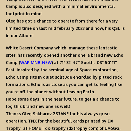
Camp is also designed with a minimal environmental
footprint in mind.
Oleg
has got a chance to operate from there for a very
limited time on last mid february 2023 and now, his
QSL
is
in our Album!
White Desert Company
which manage these fantastic
sites, has recently opened another one, a brand new
Echo
Camp
(
WAP MNB-NEW
)
at
71° 32′ 47″ South
,
08° 50′ 11″
East
. Inspired by the seminal age of Space exploration,
Echo Camp
sits in quiet solitude encircled by pitted rock
formations. Echo is as close as you can get to feeling like
you’re off the planet without leaving Earth.
Hope some days in the near future, to get a a chance to
log this brand new one as well!
Thanks
Oleg Sakharov ZS7ANF
for his always great
operation.
TNX
for the beautiful cards printed by
DX
Trophy
at
HOME | dx-trophy (dxtrophy.com)
of
UA6GG,