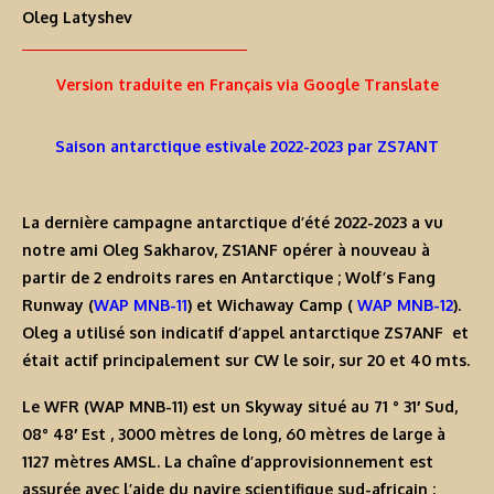
Oleg Latyshev
Version traduite en Français via Google Translate
Saison antarctique estivale 2022-2023 par ZS7ANT
La dernière campagne antarctique d’été 2022-2023 a vu
notre ami
Oleg Sakharov, ZS1ANF
opérer à nouveau à
partir de 2 endroits rares en Antarctique ;
Wolf’s Fang
Runway
(
WAP MNB-11
) et
Wichaway Camp
(
WAP MNB-1
2
).
Oleg
a utilisé son indicatif d’appel antarctique
ZS7AN
F et
était actif principalement sur CW le soir, sur 20 et 40 mts.
Le
WFR
(
WAP MNB-11
) est un Skyway situé au
71 ° 31′ Sud
,
08° 48′ Est
, 3000 mètres de long, 60 mètres de large à
1127 mètres AMSL. La chaîne d’approvisionnement est
assurée avec l’aide du navire scientifique sud-africain ;