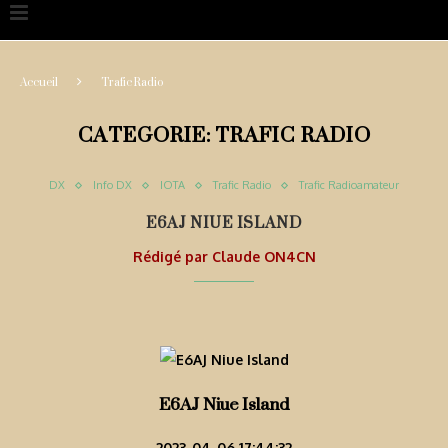
Accueil
Trafic Radio
CATEGORIE:
TRAFIC RADIO
DX
Info DX
IOTA
Trafic Radio
Trafic Radioamateur
E6AJ NIUE ISLAND
Rédigé par
Claude ON4CN
E6AJ Niue Island
2023-04-06 17:44:32