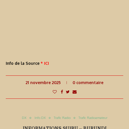
Info de la Source
* ICI
21 novembre 2025
0 commentaire
DX
Info DX
Trafic Radio
Trafic Radioamateur
INFORMATIONS 9U1RU – BURUNDI