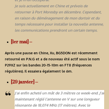
Je suis actuellement en Chine et prévois de
retourner à Port Moresby en décembre. Cependant,
en raison du déménagement de mon dortoir et du
temps nécessaire pour installer la nouvelle antenne,
les communications prendront un certain temps.
[1er mai] –
Après une pause en Chine, Xu, BG5DON est récemment
retourné en P.N.G et a de nouveau été actif sous le nom
P29XZ
sur les bandes 20-15-10m en FT8 (fréquences
régulières). Il essaiera également le 6m.
[29 janvier] –
J’ai enfin acheté un mât de 3 mètres ce week-end. J’ai
maintenant réglé l’antenne en V sur une longueur
résonante de 18,074 MHz (17 mètres). Avec le