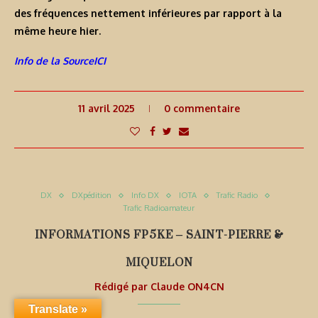
des fréquences nettement inférieures par rapport à la
même heure hier.
Info de la SourceICI
11 avril 2025
0 commentaire
DX
DXpédition
Info DX
IOTA
Trafic Radio
Trafic Radioamateur
INFORMATIONS FP5KE – SAINT-PIERRE &
MIQUELON
Rédigé par
Claude ON4CN
Translate »