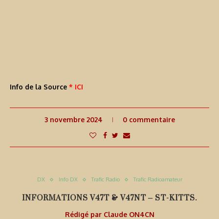
Info de la Source
* ICI
3 novembre 2024
0 commentaire
DX
Info DX
Trafic Radio
Trafic Radioamateur
INFORMATIONS V47T & V47NT – ST-KITTS.
Rédigé par
Claude ON4CN