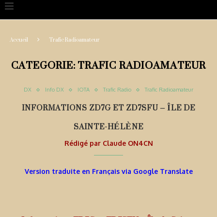
Accueil
Trafic Radioamateur
CATEGORIE:
TRAFIC RADIOAMATEUR
DX
Info DX
IOTA
Trafic Radio
Trafic Radioamateur
INFORMATIONS ZD7G ET ZD7SFU – ÎLE DE
SAINTE-HÉLÈNE
Rédigé par
Claude ON4CN
Version traduite en Français via Google Translate