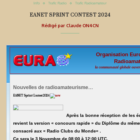
Info
Trafic Radio
Trafic Radioamateur
EANET SPRINT CONTEST 2024
Rédigé par
Claude ON4CN
Organisation Eur
Radioamat
la communauté globale ouver
Nouvelles de radioamateurisme…
EANET Sprint Contest 2024
Après la bonne réception de les éd
revient la version « concours rapide » du Diplôme du mêm
consacré aux «
Radio Clubs du Monde
« .
Ce sera le
3 Novembre
de 08:00 à 12:00 UTC.