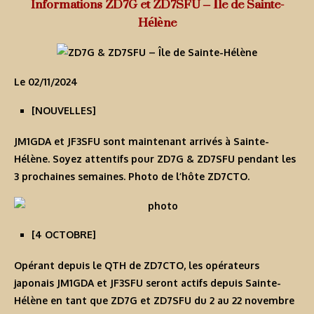
Informations ZD7G et ZD7SFU – Île de Sainte-
Hélène
Le 02/11/2024
[
NOUVELLES
]
JM1GDA et JF3SFU sont maintenant arrivés à Sainte-
Hélène. Soyez attentifs pour
ZD7G
&
ZD7SFU
pendant les
3 prochaines semaines. Photo de l’hôte ZD7CTO.
[4 OCTOBRE]
Opérant depuis le QTH de ZD7CTO, les opérateurs
japonais JM1GDA et JF3SFU seront actifs depuis Sainte-
Hélène en tant que
ZD7G
et
ZD7SFU
du 2 au 22 novembre