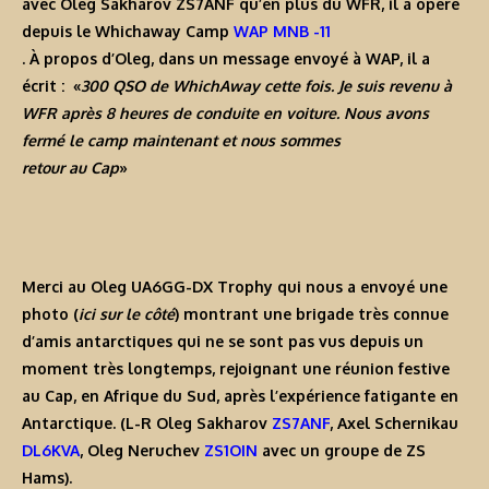
avec
Oleg Sakharov ZS7ANF
qu’en plus du WFR, il a opéré
depuis le
Whichaway Camp
WAP MNB -11
. À propos d’Oleg, dans un message envoyé à WAP, il a
écrit : «
300 QSO de WhichAway cette fois. Je suis revenu à
WFR après 8 heures de conduite en voiture. Nous avons
fermé le camp maintenant et nous sommes
retour au Cap
»
Merci au
Oleg UA6GG-DX Trophy
qui nous a envoyé une
photo (
ici sur le côté
) montrant une brigade très connue
d’amis antarctiques qui ne se sont pas vus depuis un
moment très longtemps, rejoignant une réunion festive
au Cap, en Afrique du Sud, après l’expérience fatigante en
Antarctique. (L-R
Oleg Sakharov
ZS7ANF
,
Axel Schernikau
DL6KVA
,
Oleg Neruchev
ZS1OIN
avec un groupe de ZS
Hams).