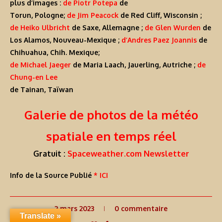
plus d’images :
de Piotr Potepa
de
Torun, Pologne;
de Jim Peacock
de Red Cliff, Wisconsin ;
de Heiko Ulbricht
de Saxe, Allemagne ;
de Glen Wurden
de
Los Alamos, Nouveau-Mexique ;
d’Andres Paez Joannis
de
Chihuahua, Chih. Mexique;
de Michael Jaeger
de Maria Laach, Jauerling, Autriche ;
de
Chung-en Lee
de Tainan, Taïwan
Galerie de photos de la météo
spatiale en temps réel
Gratuit :
Spaceweather.com Newsletter
Info de la Source Publié
* ICI
2 mars 2023
0 commentaire
Translate »