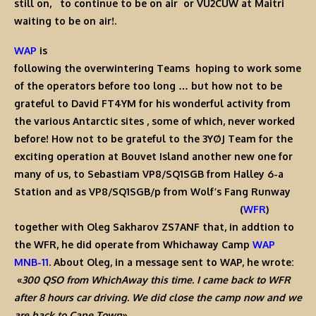
still on, to continue to be on air or VU2CUW at Maitri
waiting to be on air!.
WAP
is
following the overwintering Teams hoping to work some
of the operators before too long … but how not to be
grateful to
David FT4YM
for his wonderful activity from
the various Antarctic sites , some of which, never worked
before! How not to be grateful to the
3YØJ
Team for the
exciting operation at Bouvet Island another new one for
many of us, to Sebastiam
VP8/SQ1SGB
from Halley 6-a
Station and as
VP8/SQ1SGB/p
from
Wolf’s Fang Runway
(
WFR
)
together with
Oleg Sakharov ZS7ANF
that, in addtion to
the WFR, he did operate from
Whichaway Camp
WAP
MNB-11
. About Oleg, in a message sent to WAP, he wrote:
«
300 QSO from WhichAway this time. I came back to WFR
after 8 hours car driving. We did close the camp now and we
are back to Cape Town
»