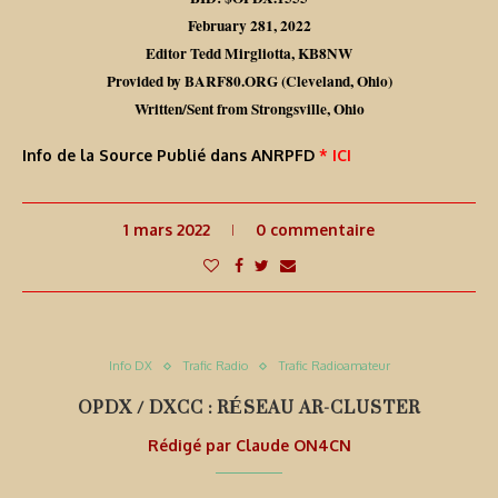
February 281, 2022
Editor Tedd Mirgliotta, KB8NW
Provided by BARF80.ORG (Cleveland, Ohio)
Written/Sent from Strongsville, Ohio
Info de la Source Publié dans ANRPFD
* ICI
1 mars 2022
0 commentaire
Info DX
Trafic Radio
Trafic Radioamateur
OPDX / DXCC : RÉSEAU AR-CLUSTER
Rédigé par
Claude ON4CN