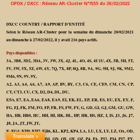
OPDX / DXCC : Réseau AR-Cluster N°1555 du 28/02/2022
DXCC COUNTRY / RAPPORT D’ENTITÉ
Selon le Réseau AR-Cluster pour la semaine du dimanche 20/02/2021
au dimanche à 27/02/2022, il y avait 216 pays actifs.
Pays disponibles :
3A, 3B8, 3D2, 3DA, 3V, 3W, 3X, 4J, 4L, 4O, 4S, 4U1U, 4X, 5B, 5H, 5T,
5V, 5W, 5X, 5Z, 6W, 6Y, 7Q, 7X, 8P, 8Q, 8R, 9A, 9G, 9H, 9J, 9K, 9M2,
9M6, 9N, 9V, 9Y,
A2, A3, A4, A6, A7, A9, AP, BV, BY, C3, C6, CE, CE9, CM, CN, CP,
CT, CT3, CU, CX, D2, D4, DL, DU,
E5/s, E7, EA, EA6, EA8, EA9, EI, EK, EL, EP, ER, ES, EU, EX, EY, F,
FG, FJ, FK, FM, FO, FP, FR, FS, FW, FY, G, GD, GI, GJ, GM, GU, GW,
HA, HB, HB0, HC, HH, HI, HK, HL, HP, HR, HS, HZ, I, IS, J3, J6, J7,
J8, JA, JT, JW, JY,
K, KG4, KH0, KH2, KH6, KL, KP2, KP4, LA, LU, LX, LY, LZ, OA, OD,
Translate »
OE, OH, OH0, OK, OM, ON, OX, OY, OZ, P4, PA, PJ2, PJ4, PJ7, PY,