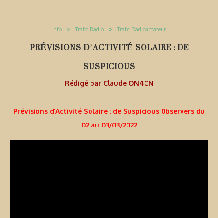
Info
Trafic Radio
Trafic Radioamateur
PRÉVISIONS D’ACTIVITÉ SOLAIRE : DE
SUSPICIOUS
Rédigé par
Claude ON4CN
Prévisions d’Activité Solaire : de Suspicious 0bservers du
02 au 03/03/2022