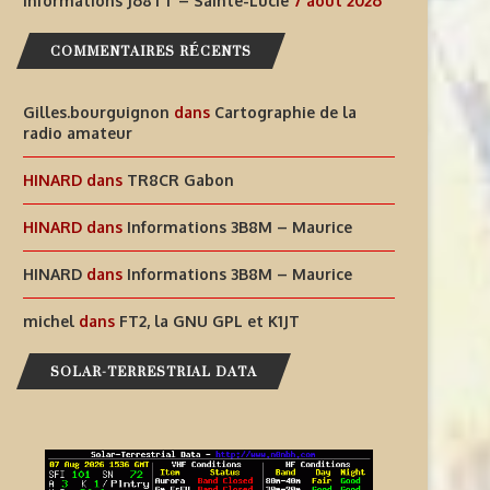
Informations J68TT – Sainte-Lucie
7 août 2026
DES EXPÉRIENCES
LUCIE
RADIOPHONIQUES...
COMMENTAIRES RÉCENTS
7 août 2026
7 août 2026
Gilles.bourguignon
dans
Cartographie de la
radio amateur
HINARD
dans
TR8CR Gabon
HINARD
dans
Informations 3B8M – Maurice
HINARD
dans
Informations 3B8M – Maurice
michel
dans
FT2, la GNU GPL et K1JT
SOLAR-TERRESTRIAL DATA