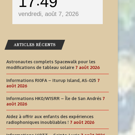
17
49
vendredi, août 7, 2026
ARTICLES RÉCENTS
Astronautes complets Spacewalk pour les
modifications de tableau solaire
7 août 2026
Informations RI0FA – Iturup Island, AS-025
7
août 2026
Informations HK0/W1SRR – Île de San Andrés
7
août 2026
Aidez à offrir aux enfants des expériences
radiophoniques inoubliables !
7 août 2026
AIDEZ À OFFRIR AUX ENFANTS
INFORMATIONS J68TT – SAI