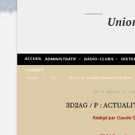
Unio
ACCUEIL
ADMINISTRATIF
RADIO-CLUBS
HISTO
CONTACT
Accueil
DX
3D2AG / p : Actualités Rotuma DXpedition
DX
Info DX
Tra
3D2AG / P : ACTUA
Rédigé par
Claude 