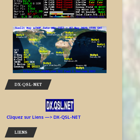
DX-QSL-NET
Cliquez sur Liens —> DX-QSL-NET
LIENS