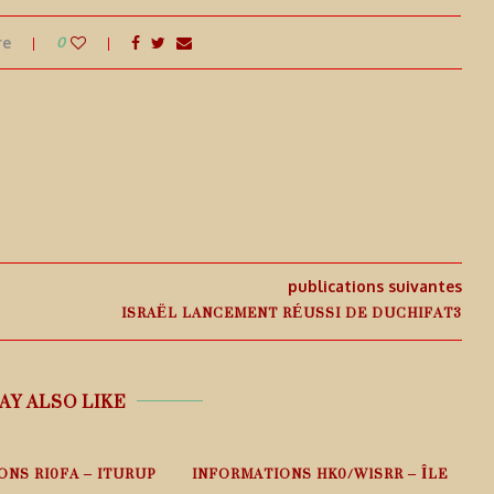
re
0
publications suivantes
ISRAËL LANCEMENT RÉUSSI DE DUCHIFAT3
AY ALSO LIKE
ONS RI0FA – ITURUP
INFORMATIONS HK0/W1SRR – ÎLE