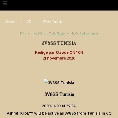
Accueil
DX
3V8SS Tunisia
DX
Info DX
Trafic Radio
Trafic Radioamateur
3V8SS TUNISIA
Rédigé par
Claude ON4CN
21 novembre 2020
3V8SS Tunisia
2020-11-20 14:39:24
Ashraf, KF5EYY will be active as 3V8SS from Tunisia in CQ