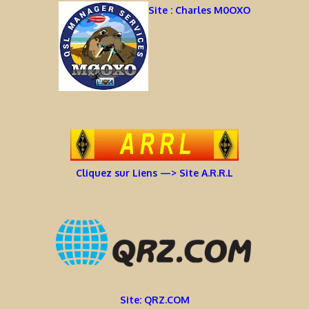
Site : Charles M0OXO
Cliquez sur Liens —> Site A.R.R.L
Site: QRZ.COM