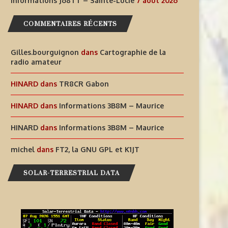
Informations J68TT – Sainte-Lucie
7 août 2026
AIDEZ À OFFRIR AUX ENFANTS
INFORMATIONS J68TT – SAI
DES EXPÉRIENCES
LUCIE
COMMENTAIRES RÉCENTS
RADIOPHONIQUES...
7 août 2026
Gilles.bourguignon
dans
Cartographie de la
7 août 2026
radio amateur
HINARD
dans
TR8CR Gabon
HINARD
dans
Informations 3B8M – Maurice
HINARD
dans
Informations 3B8M – Maurice
michel
dans
FT2, la GNU GPL et K1JT
SOLAR-TERRESTRIAL DATA