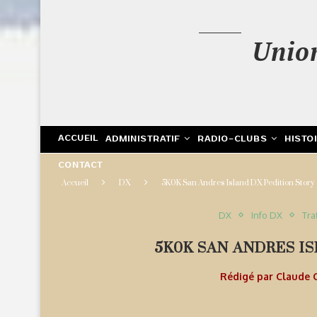
Unio
ACCUEIL
ADMINISTRATIF
RADIO-CLUBS
HISTO
CONTACT
Accueil
DX
5K0K San Andres Island DX Pedition Story
DX
Info DX
Tra
5K0K SAN ANDRES I
Rédigé par
Claude