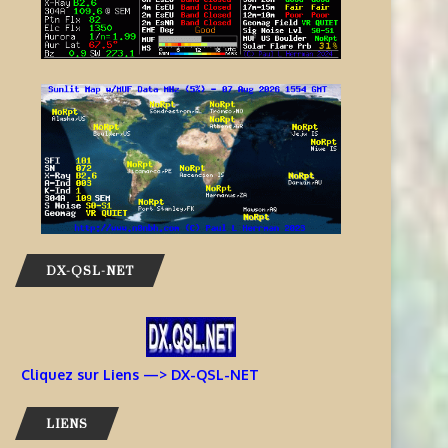
DX-QSL-NET
Cliquez sur Liens —> DX-QSL-NET
LIENS