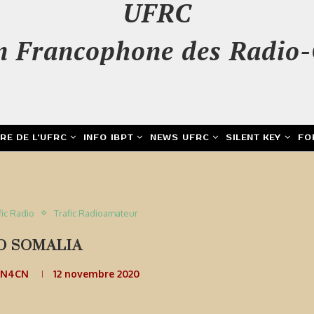
UFRC
n Francophone des Radio-
IRE DE L’UFRC
INFO IBPT
NEWS UFRC
SILENT KEY
FO
fic Radio
Trafic Radioamateur
O SOMALIA
ON4CN
12 novembre 2020