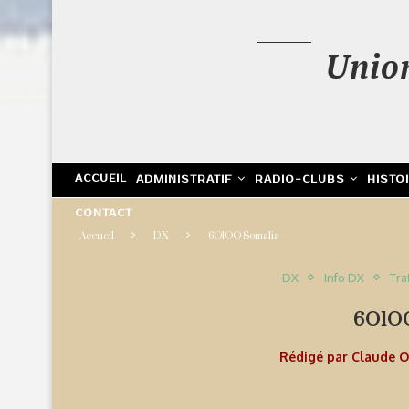
Unio
ACCUEIL
ADMINISTRATIF
RADIO-CLUBS
HISTO
CONTACT
Accueil
DX
6O1OO Somalia
DX
Info DX
Tra
6O1O
Rédigé par
Claude 