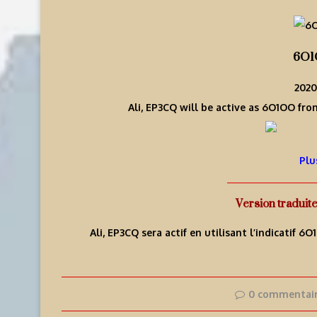
6O1
2020
Ali, EP3CQ will be active as 6O1OO fr
Plu
Version traduit
Ali, EP3CQ sera actif en utilisant l’indicatif 
0 commentai