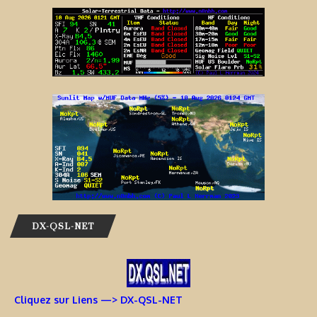
DX-QSL-NET
Cliquez sur Liens —> DX-QSL-NET