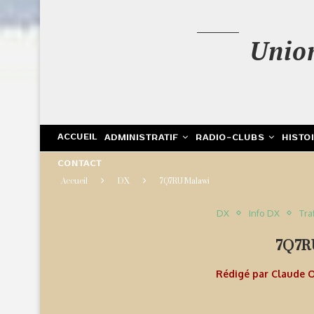
Unio
ACCUEIL
ADMINISTRATIF
RADIO-CLUBS
HISTO
CONTACT
Accueil
DX
7Q7RU Malawi
DX
Info DX
Tra
7Q7
Rédigé par
Claude