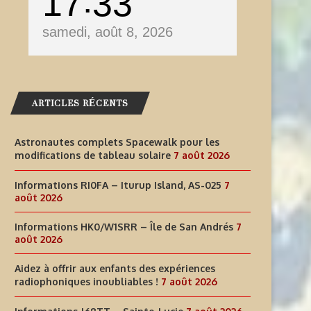
17
33
samedi, août 8, 2026
ARTICLES RÉCENTS
Astronautes complets Spacewalk pour les
modifications de tableau solaire
7 août 2026
Informations RI0FA – Iturup Island, AS-025
7
août 2026
Informations HK0/W1SRR – Île de San Andrés
7
août 2026
AIDEZ À OFFRIR AUX ENFANTS
INFORMATIONS J68TT – SAI
DES EXPÉRIENCES
LUCIE
Aidez à offrir aux enfants des expériences
radiophoniques inoubliables !
7 août 2026
RADIOPHONIQUES...
7 août 2026