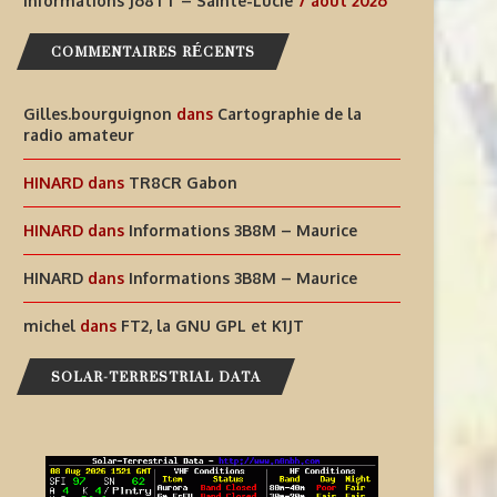
Informations J68TT – Sainte-Lucie
7 août 2026
7 août 2026
COMMENTAIRES RÉCENTS
Gilles.bourguignon
dans
Cartographie de la
radio amateur
HINARD
dans
TR8CR Gabon
HINARD
dans
Informations 3B8M – Maurice
HINARD
dans
Informations 3B8M – Maurice
michel
dans
FT2, la GNU GPL et K1JT
SOLAR-TERRESTRIAL DATA