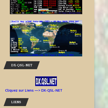
DX-QSL-NET
Cliquez sur Liens —> DX-QSL-NET
LIENS