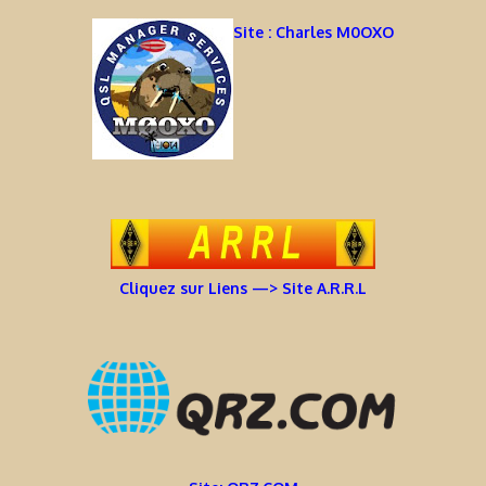
Site : Charles M0OXO
Cliquez sur Liens —> Site A.R.R.L